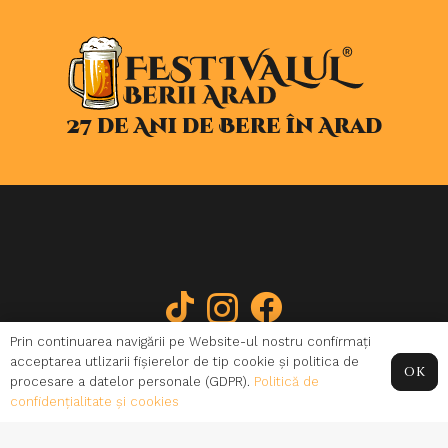
27 de Ani de Bere în Arad
ANPC
|
Litigii
|
Contactează-ne
Prin continuarea navigării pe Website-ul nostru confirmați
Termeni și condiții
|
Politică de confidențialitate
acceptarea utlizarii fișierelor de tip cookie și politica de
OK
© 2026
Festivalul Berii Arad
| Toate drepturile rezervate
procesare a datelor personale (GDPR).
Politică de
confidențialitate și cookies
website realizat de
Andrei Ghițan