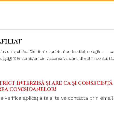
filiat
ink unic, al tău. Distribuie-l prietenilor, familiei, colegilor —
știgi 15% comision din valoarea vânzării, direct în contul tă
RICT INTERZISĂ ȘI ARE CA ȘI CONSECINȚĂ
REA COMISIOANELOR!
 va verifica aplicația ta și te va contacta prin em