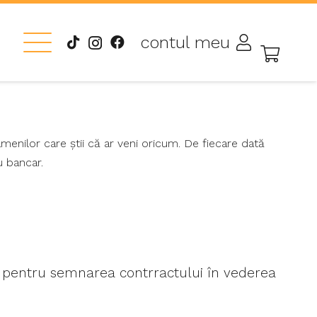
contul meu
 oamenilor care știi că ar veni oricum. De fiecare dată
u bancar.
ail pentru semnarea contrractului în vederea